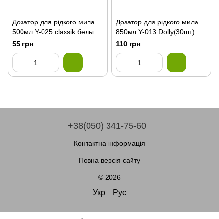
Дозатор для рiдкого мила
Дозатор для рiдкого мила
500мл Y-025 classik белый
850мл Y-013 Dolly(30шт)
(30шт)
55 грн
110 грн
+38(050) 341-75-60
Контактна інформація
Повна версія сайту
© 2026
Укр
Рус