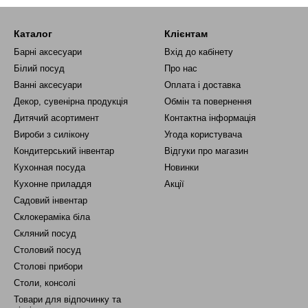
Каталог
Клієнтам
Барні аксесуари
Вхід до кабінету
Білий посуд
Про нас
Ванні аксесуари
Оплата і доставка
Декор, сувенірна продукція
Обмін та повернення
Дитячий асортимент
Контактна інформація
Вироби з силікону
Угода користувача
Кондитерський інвентар
Відгуки про магазин
Кухонная посуда
Новинки
Кухонне приладдя
Акції
Садовий інвентар
Склокераміка біла
Скляний посуд
Столовий посуд
Столові прибори
Столи, консолі
Товари для відпочинку та