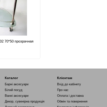
602 70*50 прозрачная
Каталог
Клієнтам
Барні аксесуари
Вхід до кабінету
Білий посуд
Про нас
Ванні аксесуари
Оплата і доставка
Декор, сувенірна продукція
Обмін та повернення