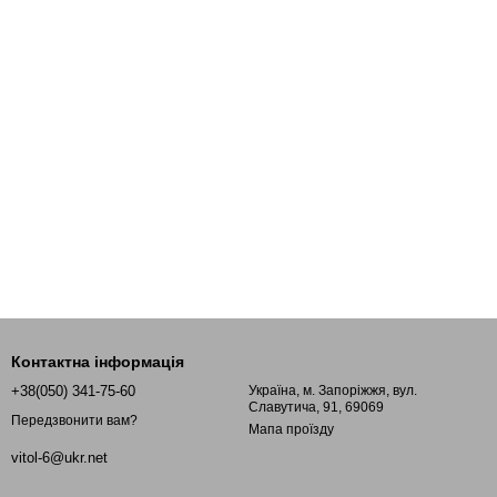
Контактна інформація
+38(050) 341-75-60
Україна, м. Запоріжжя, вул.
Славутича, 91, 69069
Передзвонити вам?
Мапа проїзду
vitol-6@ukr.net